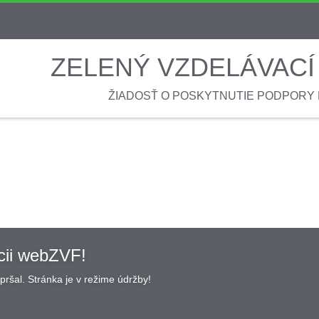
ZELENÝ VZDELÁVACÍ 
ŽIADOSŤ O POSKYTNUTIE PODPORY
cii webZVF!
ršal. Stránka je v režime údržby!